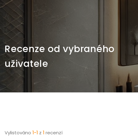
Recenze od vybraného
uživatele
Vylistováno
1-1
z
1
recenzí