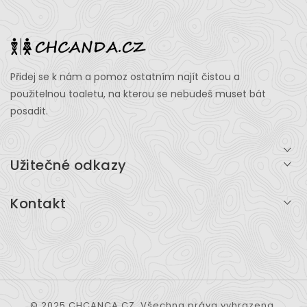
Přidej se k nám a pomoz ostatním najít čistou a
použitelnou toaletu, na kterou se nebudeš muset bát
posadit.
Užitečné odkazy
Přihlášení
Kontakt
O projektu
info@chcanda.cz
Všeobecné podmínky
Kontaktní formulář
Časté dotazy - FAQ
Zásady ochrany osobních údajů
© 2025 CHCANCA.CZ. Všechna práva vyhrazena.