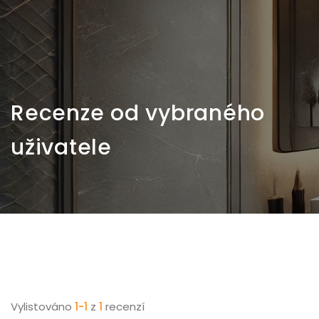
Recenze od vybraného
uživatele
Vylistováno
1-1
z
1
recenzí