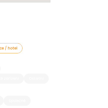
e / hotel
é zařízení
Ostatní
Společné