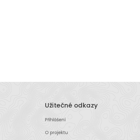
Užitečné odkazy
Přihlášení
O projektu