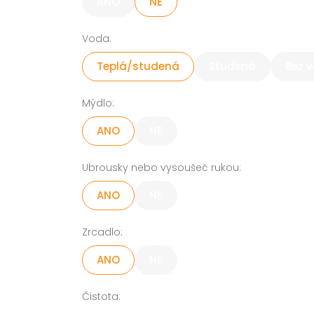
ANO
NE
Voda:
Teplá/studená
Studená
Bez 
Mýdlo:
ANO
NE
Ubrousky nebo vysoušeč rukou:
ANO
NE
Zrcadlo:
ANO
NE
Čistota: