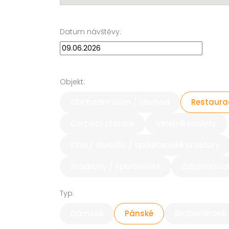
Datum návštěvy:
Objekt:
Obchodní dům / obchod
Restaurac
Čerpací stanice
Veřejné toalety
Kino / divadlo / společenské prostory
Stadiony / sportoviště
Zdravotníck
Typ:
Dámské
Pánské
Bezbariérové