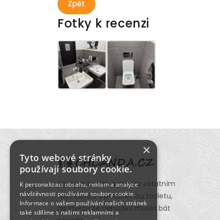
Zpět
Fotky k recenzi
×
Tyto webové stránky
používají soubory cookie.
Přidej se k nám a pomoz ostatním
K personalizaci obsahu, reklam a analýze
návštěvnosti používáme soubory cookie.
najít čistou a použitelnou toaletu,
Informace o vašem používání našich stránek
na kterou se nebudeš muset bát
také sdílíme s našimi reklamními a