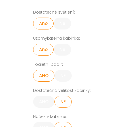
Dostatečné světlení:
Ano
Ne
Uzamykatelná kabinka:
Ano
Ne
Toaletní papír:
ANO
NE
Dostatečná velikost kabinky:
ANO
NE
Háček v kabince: