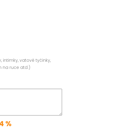
intimky, vatové tyčinky,
m na ruce atd.)
4 %